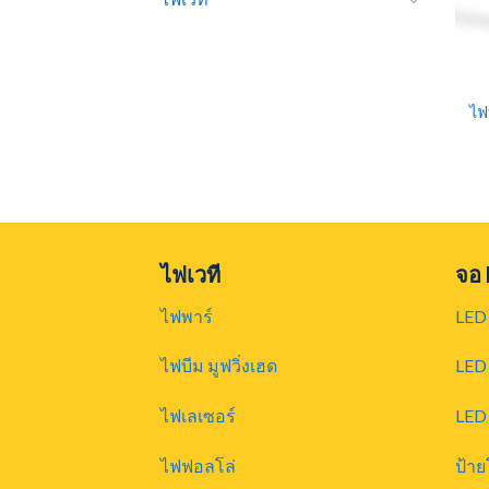
ไฟ
ไฟเวที
จอ
ไฟพาร์
LED 
ไฟบีม มูฟวิ่งเฮด
LED 
ไฟเลเซอร์
LED
ไฟฟอลโล่
ป้า