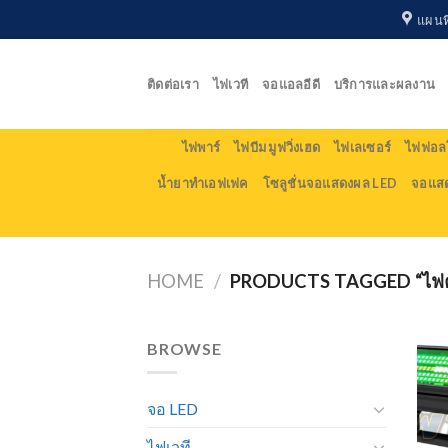
Skip
แผนที
to
content
ติดต่อเรา
ไฟเวที
จอแอลอีดี
บริการและผลงาน
ไฟพาร์
ไฟบีม มูฟวิ่งเฮด
ไฟเลเซอร์
ไฟฟอลโ
น้ำยาทำเอฟเฟค
โซลูชั่นจอแสดงผล LED
จอแส
HOME
/
PRODUCTS TAGGED “ไฟค
BROWSE
จอ LED
ไฟเวที