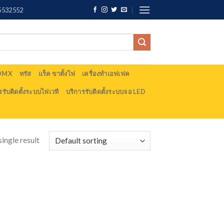
5532552
 DMX
ทรัส
แร็ค ขาตั้งไฟ
เครื่องทำเอฟเฟค
รรับติดตั้งระบบไฟเวที
บริการรับติดตั้งระบบจอ LED
ingle result