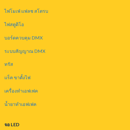
ไฟโมเฟ่ แฟลช สโตรบ
ไฟสตูดิโอ
บอร์ดควบคุม DMX
ระบบสัญญาณ DMX
ทรัส
แร็ค ขาตั้งไฟ
เครื่องทำเอฟเฟค
น้ำยาทำเอฟเฟค
จอ LED