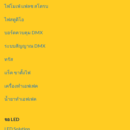
ไฟโมเฟ่ แฟลช สโตรบ
ไฟสตูดิโอ
บอร์ดควบคุม DMX
ระบบสัญญาณ DMX
ทรัส
แร็ค ขาตั้งไฟ
เครื่องทำเอฟเฟค
น้ำยาทำเอฟเฟค
จอ LED
LED Solution