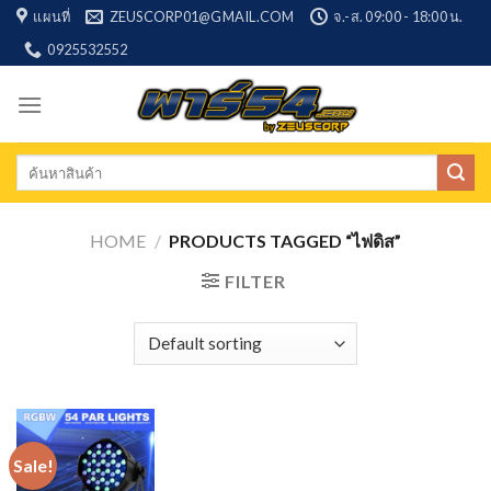
Skip
แผนที่
ZEUSCORP01@GMAIL.COM
จ.-ส. 09:00 - 18:00 น.
to
0925532552
content
Search
for:
HOME
/
PRODUCTS TAGGED “ไฟดิส”
FILTER
Sale!