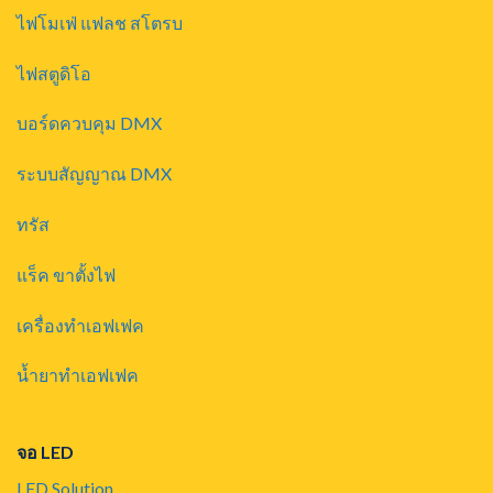
ไฟโมเฟ่ แฟลช สโตรบ
ไฟสตูดิโอ
บอร์ดควบคุม DMX
ระบบสัญญาณ DMX
ทรัส
แร็ค ขาตั้งไฟ
เครื่องทำเอฟเฟค
น้ำยาทำเอฟเฟค
จอ LED
LED Solution