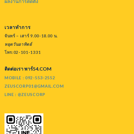
ผลงานการติดตั้ง
เวลาทำการ
จันทร์ – เสาร์ 9.00-18.00 น.
หยุดวันอาทิตย์
โทร:02-101-1331
ติดต่อเรา พาร์54.COM
MOBILE : 092-553-2552
ZEUSCORP01@GMAIL.COM
LINE : @ZEUSCORP