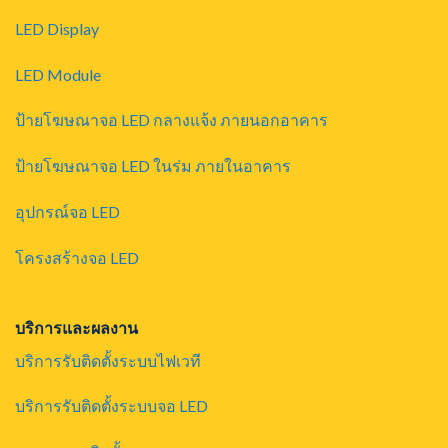
LED Display
LED Module
ป้ายโฆษณาจอ LED กลางแจ้ง ภายนอกอาคาร
ป้ายโฆษณาจอ LED ในร่ม ภายในอาคาร
อุปกรณ์จอ LED
โครงสร้างจอ LED
บริการและผลงาน
บริการรับติดตั้งระบบไฟเวที
บริการรับติดตั้งระบบจอ LED