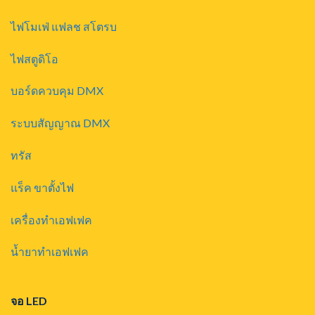
ไฟโมเฟ่ แฟลช สโตรบ
ไฟสตูดิโอ
บอร์ดควบคุม DMX
ระบบสัญญาณ DMX
ทรัส
แร็ค ขาตั้งไฟ
เครื่องทำเอฟเฟค
น้ำยาทำเอฟเฟค
จอ LED