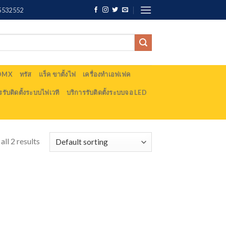
5532552
 DMX
ทรัส
แร็ค ขาตั้งไฟ
เครื่องทำเอฟเฟค
รรับติดตั้งระบบไฟเวที
บริการรับติดตั้งระบบจอ LED
ll 2 results