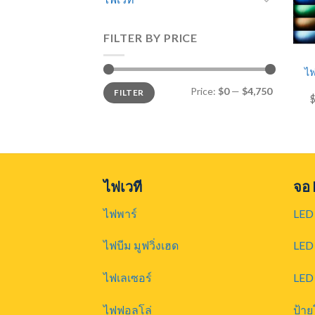
FILTER BY PRICE
ไฟ
Min
Max
Price:
$0
—
$4,750
FILTER
price
price
ไฟเวที
จอ
ไฟพาร์
LED 
ไฟบีม มูฟวิ่งเฮด
LED 
ไฟเลเซอร์
LED
ไฟฟอลโล่
ป้า