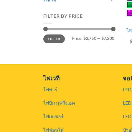
FILTER BY PRICE
ไฟ
Min
Max
Price:
$2,750
—
$7,200
FILTER
price
price
ไฟเวที
จอ
ไฟพาร์
LED 
ไฟบีม มูฟวิ่งเฮด
LED 
ไฟเลเซอร์
LED
ไฟฟอลโล่
ป้า