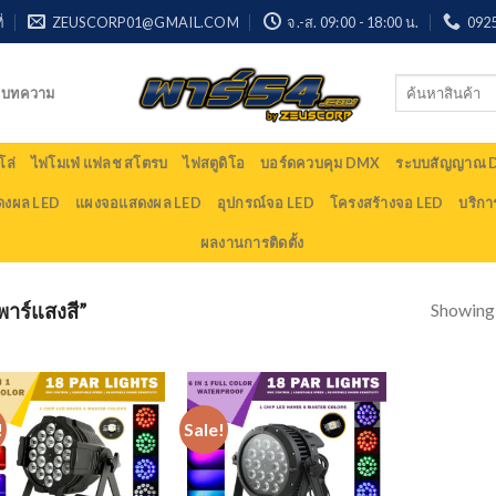
่
ZEUSCORP01@GMAIL.COM
จ.-ส. 09:00 - 18:00 น.
092
Search
บทความ
for:
ล่
ไฟโมเฟ่ แฟลช สโตรบ
ไฟสตูดิโอ
บอร์ดควบคุม DMX
ระบบสัญญาณ
ดงผล LED
แผงจอแสดงผล LED
อุปกรณ์จอ LED
โครงสร้างจอ LED
บริกา
ผลงานการติดตั้ง
Showing a
ร์แสงสี”
!
Sale!