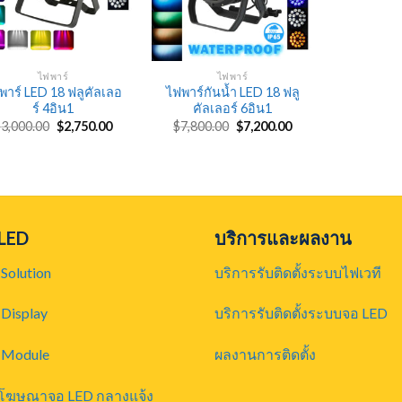
ไฟพาร์
ไฟพาร์
พาร์ LED 18 ฟลูคัลเลอ
ไฟพาร์กันน้ำ LED 18 ฟลู
ร์ 4อิน1
คัลเลอร์ 6อิน1
Original
Current
Original
Current
$
3,000.00
$
2,750.00
$
7,800.00
$
7,200.00
price
price
price
price
was:
is:
was:
is:
$3,000.00.
$2,750.00.
$7,800.00.
$7,200.00.
 LED
บริการและผลงาน
Solution
บริการรับติดตั้งระบบไฟเวที
Display
บริการรับติดตั้งระบบจอ LED
 Module
ผลงานการติดตั้ง
ยโฆษณาจอ LED กลางแจ้ง