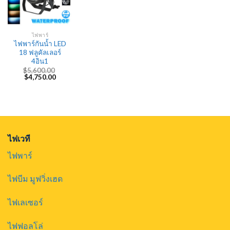
ไฟพาร์
ไฟพาร์กันน้ำ LED
18 ฟลูคัลเลอร์
4อิน1
$
5,600.00
Original
Current
$
4,750.00
price
price
was:
is:
$5,600.00.
$4,750.00.
ไฟเวที
ไฟพาร์
ไฟบีม มูฟวิ่งเฮด
ไฟเลเซอร์
ไฟฟอลโล่