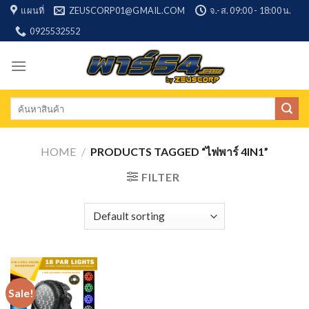
Skip
แผนที่
ZEUSCORP01@GMAIL.COM
จ.-ส. 09:00 - 18:00 น.
to
0925532552
content
Search
for:
HOME
/
PRODUCTS TAGGED “ไฟพาร์ 4IN1”
FILTER
Sale!