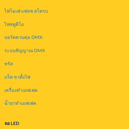
ไฟโมเฟ่ แฟลช สโตรบ
ไฟสตูดิโอ
บอร์ดควบคุม DMX
ระบบสัญญาณ DMX
ทรัส
แร็ค ขาตั้งไฟ
เครื่องทำเอฟเฟค
น้ำยาทำเอฟเฟค
จอ LED