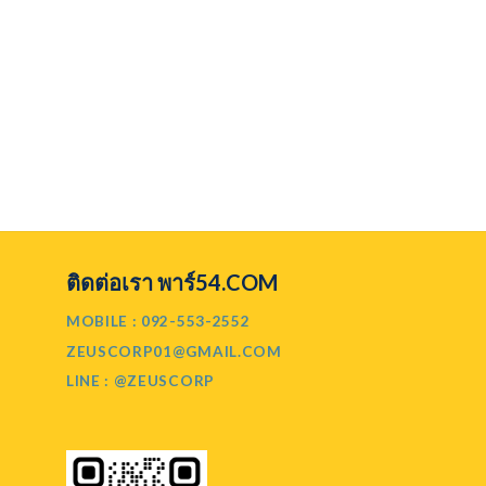
ติดต่อเรา พาร์54.COM
MOBILE : 092-553-2552
ZEUSCORP01@GMAIL.COM
LINE : @ZEUSCORP