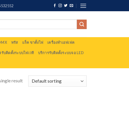
5532552
 DMX
ทรัส
แร็ค ขาตั้งไฟ
เครื่องทำเอฟเฟค
รรับติดตั้งระบบไฟเวที
บริการรับติดตั้งระบบจอ LED
ingle result