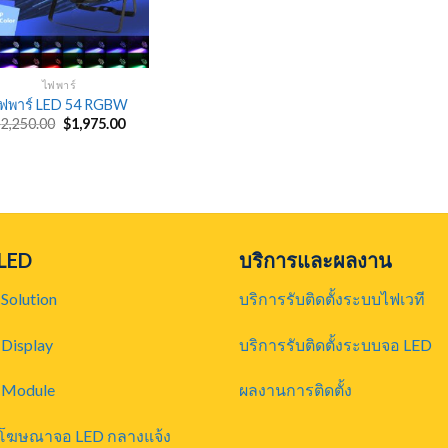
ไฟพาร์
ฟพาร์ LED 54 RGBW
Original
Current
$
2,250.00
$
1,975.00
price
price
was:
is:
$2,250.00.
$1,975.00.
 LED
บริการและผลงาน
Solution
บริการรับติดตั้งระบบไฟเวที
Display
บริการรับติดตั้งระบบจอ LED
 Module
ผลงานการติดตั้ง
ยโฆษณาจอ LED กลางแจ้ง