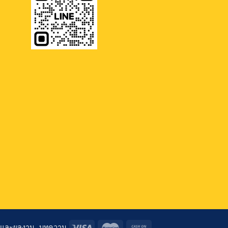
รและผลงาน
บทความ