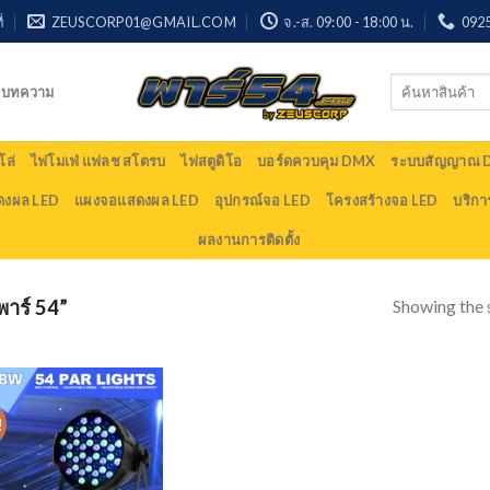
่
ZEUSCORP01@GMAIL.COM
จ.-ส. 09:00 - 18:00 น.
092
Search
บทความ
for:
ล่
ไฟโมเฟ่ แฟลช สโตรบ
ไฟสตูดิโอ
บอร์ดควบคุม DMX
ระบบสัญญาณ
ดงผล LED
แผงจอแสดงผล LED
อุปกรณ์จอ LED
โครงสร้างจอ LED
บริกา
ผลงานการติดตั้ง
Showing the s
ร์ 54”
!