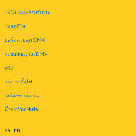
ไฟโมเฟ่ แฟลช สโตรบ
ไฟสตูดิโอ
บอร์ดควบคุม DMX
ระบบสัญญาณ DMX
ทรัส
แร็ค ขาตั้งไฟ
เครื่องทำเอฟเฟค
น้ำยาทำเอฟเฟค
จอ LED