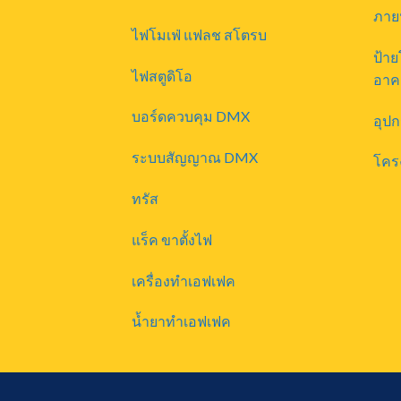
ภาย
ไฟโมเฟ่ แฟลช สโตรบ
ป้า
ไฟสตูดิโอ
อาค
บอร์ดควบคุม DMX
อุป
ระบบสัญญาณ DMX
โคร
ทรัส
แร็ค ขาตั้งไฟ
เครื่องทำเอฟเฟค
น้ำยาทำเอฟเฟค