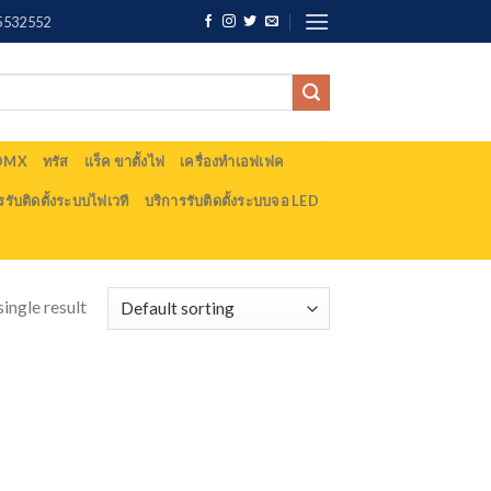
5532552
 DMX
ทรัส
แร็ค ขาตั้งไฟ
เครื่องทำเอฟเฟค
รรับติดตั้งระบบไฟเวที
บริการรับติดตั้งระบบจอ LED
ingle result