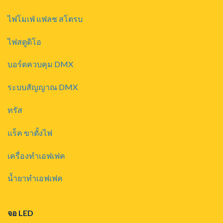
ไฟโมเฟ่ แฟลช สโตรบ
ไฟสตูดิโอ
บอร์ดควบคุม DMX
ระบบสัญญาณ DMX
ทรัส
แร็ค ขาตั้งไฟ
เครื่องทำเอฟเฟค
น้ำยาทำเอฟเฟค
จอ LED