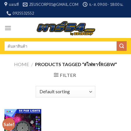
Skip
แผนที่
ZEUSCORP01@GMAIL.COM
จ.-ส. 09:00 - 18:00 น.
to
0925532552
content
Search
for:
HOME
/
PRODUCTS TAGGED “#ไฟพาร์RGBW”
FILTER
Sale!