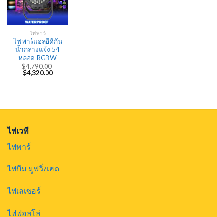
ไฟพาร์
ไฟพาร์แอลอีดีกัน
น้ำกลางแจ้ง 54
หลอด RGBW
$
4,790.00
Original
Current
$
4,320.00
price
price
was:
is:
$4,790.00.
$4,320.00.
ไฟเวที
ไฟพาร์
ไฟบีม มูฟวิ่งเฮด
ไฟเลเซอร์
ไฟฟอลโล่