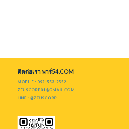
ติดต่อเรา พาร์54.COM
MOBILE : 092-553-2552
ZEUSCORP01@GMAIL.COM
LINE : @ZEUSCORP