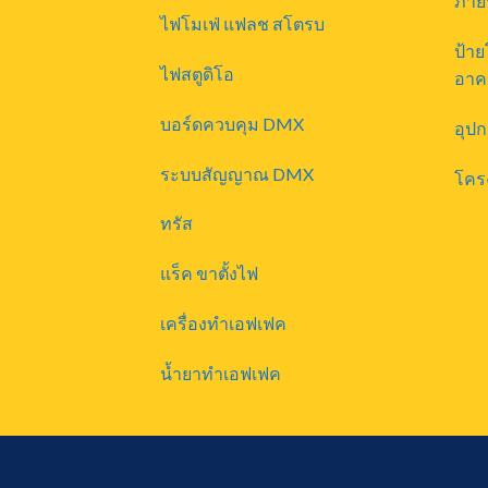
ภาย
ไฟโมเฟ่ แฟลช สโตรบ
ป้า
ไฟสตูดิโอ
อาค
บอร์ดควบคุม DMX
อุป
ระบบสัญญาณ DMX
โคร
ทรัส
แร็ค ขาตั้งไฟ
เครื่องทำเอฟเฟค
น้ำยาทำเอฟเฟค