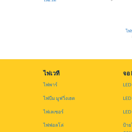
ไฟฟ
ไฟเวที
จอ
ไฟพาร์
LED 
ไฟบีม มูฟวิ่งเฮด
LED 
ไฟเลเซอร์
LED
ไฟฟอลโล่
ป้า