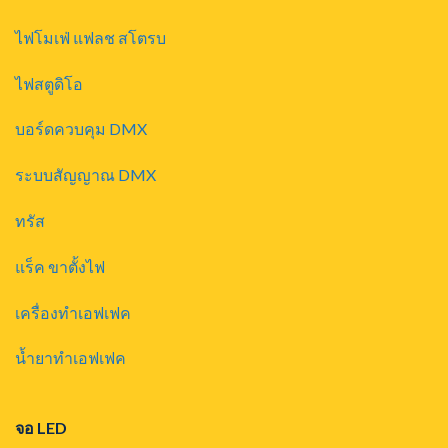
ไฟโมเฟ่ แฟลช สโตรบ
ไฟสตูดิโอ
บอร์ดควบคุม DMX
ระบบสัญญาณ DMX
ทรัส
แร็ค ขาตั้งไฟ
เครื่องทำเอฟเฟค
น้ำยาทำเอฟเฟค
จอ LED