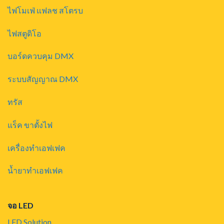
ไฟโมเฟ่ แฟลช สโตรบ
ไฟสตูดิโอ
บอร์ดควบคุม DMX
ระบบสัญญาณ DMX
ทรัส
แร็ค ขาตั้งไฟ
เครื่องทำเอฟเฟค
น้ำยาทำเอฟเฟค
จอ LED
LED Solution