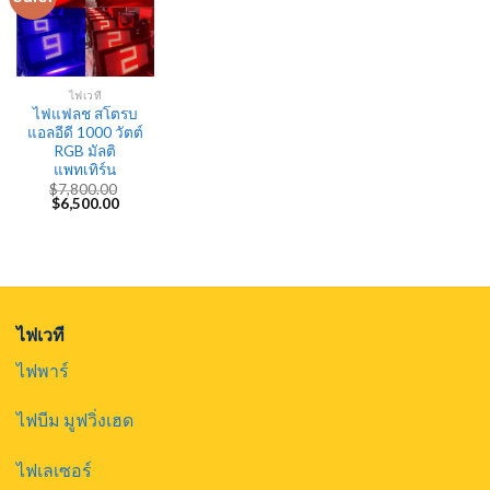
ไฟเวที
ไฟแฟลช สโตรบ
แอลอีดี 1000 วัตต์
RGB มัลติ
แพทเทิร์น
$
7,800.00
Original
Current
$
6,500.00
price
price
was:
is:
$7,800.00.
$6,500.00.
ไฟเวที
ไฟพาร์
ไฟบีม มูฟวิ่งเฮด
ไฟเลเซอร์