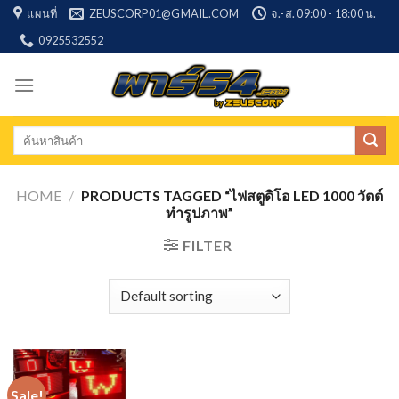
Skip
แผนที่
ZEUSCORP01@GMAIL.COM
จ.-ส. 09:00 - 18:00 น.
to
0925532552
content
Search
for:
HOME
/
PRODUCTS TAGGED “ไฟสตูดิโอ LED 1000 วัตต์
ทำรูปภาพ”
FILTER
Sale!