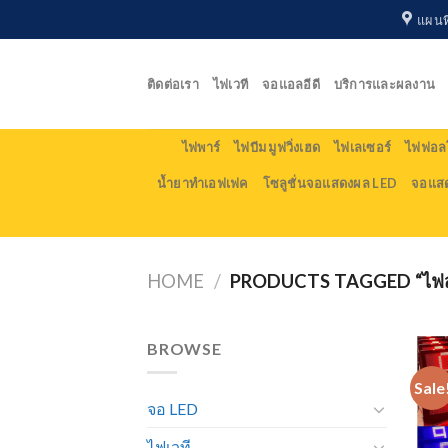
Skip
แผนที
to
content
ติดต่อเรา
ไฟเวที
จอแอลอีดี
บริการและผลงาน
ไฟพาร์
ไฟบีม มูฟวิ่งเฮด
ไฟเลเซอร์
ไฟฟอลโ
น้ำยาทำเอฟเฟค
โซลูชั่นจอแสดงผล LED
จอแส
HOME
/
PRODUCTS TAGGED “ไฟสตู
BROWSE
Sale
จอ LED
ไฟเวที