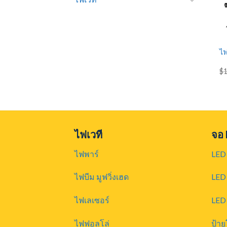
ไฟ
$
ไฟเวที
จอ
ไฟพาร์
LED 
ไฟบีม มูฟวิ่งเฮด
LED 
ไฟเลเซอร์
LED
ไฟฟอลโล่
ป้า