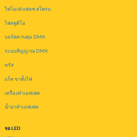
ไฟโมเฟ่ แฟลช สโตรบ
ไฟสตูดิโอ
บอร์ดควบคุม DMX
ระบบสัญญาณ DMX
ทรัส
แร็ค ขาตั้งไฟ
เครื่องทำเอฟเฟค
น้ำยาทำเอฟเฟค
จอ LED