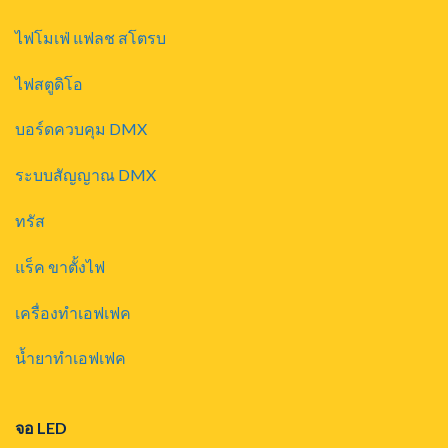
ไฟโมเฟ่ แฟลช สโตรบ
ไฟสตูดิโอ
บอร์ดควบคุม DMX
ระบบสัญญาณ DMX
ทรัส
แร็ค ขาตั้งไฟ
เครื่องทำเอฟเฟค
น้ำยาทำเอฟเฟค
จอ LED