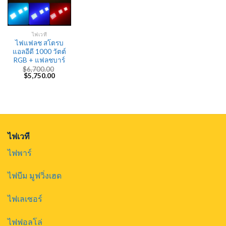
ไฟเวที
ไฟแฟลช สโตรบ
แอลอีดี 1000 วัตต์
RGB + แฟลชบาร์
$
6,700.00
Original
Current
$
5,750.00
price
price
was:
is:
$6,700.00.
$5,750.00.
ไฟเวที
ไฟพาร์
ไฟบีม มูฟวิ่งเฮด
ไฟเลเซอร์
ไฟฟอลโล่