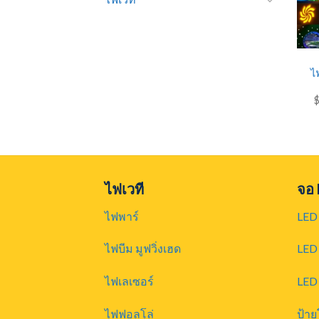
ไฟ
ไฟเวที
จอ
ไฟพาร์
LED 
ไฟบีม มูฟวิ่งเฮด
LED 
ไฟเลเซอร์
LED
ไฟฟอลโล่
ป้า