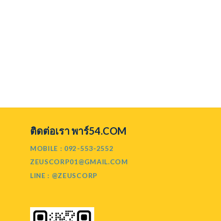
ติดต่อเรา พาร์54.COM
MOBILE : 092-553-2552
ZEUSCORP01@GMAIL.COM
LINE : @ZEUSCORP