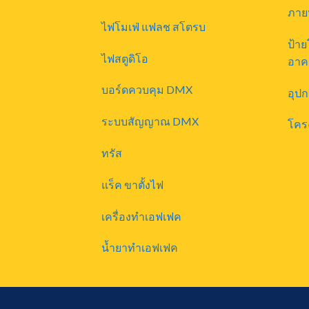
ภาย
ไฟโมเฟ่ แฟลช สโตรบ
ป้า
ไฟสตูดิโอ
อาค
บอร์ดควบคุม DMX
อุป
ระบบสัญญาณ DMX
โคร
ทรัส
แร็ค ขาตั้งไฟ
เครื่องทำเอฟเฟค
น้ำยาทำเอฟเฟค