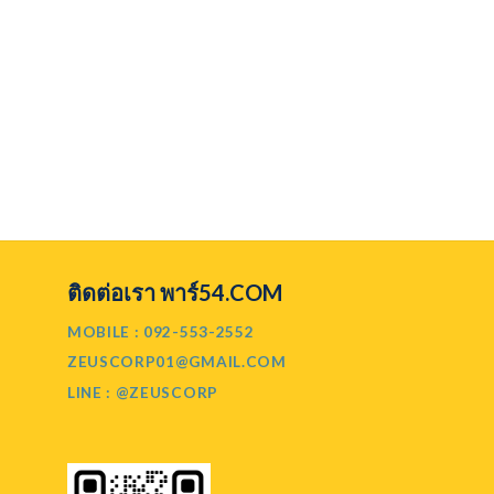
ติดต่อเรา พาร์54.COM
MOBILE : 092-553-2552
ZEUSCORP01@GMAIL.COM
LINE : @ZEUSCORP