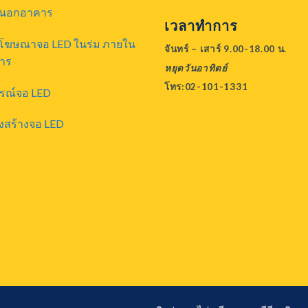
นอกอาคาร
เวลาทำการ
ยโฆษณาจอ LED ในร่ม ภายใน
จันทร์ – เสาร์ 9.00-18.00 น.
าร
หยุดวันอาทิตย์
โทร:02-101-1331
กรณ์จอ LED
งสร้างจอ LED