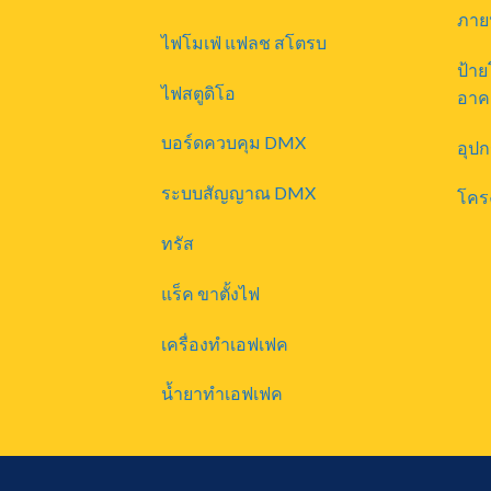
ภาย
ไฟโมเฟ่ แฟลช สโตรบ
ป้า
ไฟสตูดิโอ
อาค
บอร์ดควบคุม DMX
อุป
ระบบสัญญาณ DMX
โคร
ทรัส
แร็ค ขาตั้งไฟ
เครื่องทำเอฟเฟค
น้ำยาทำเอฟเฟค