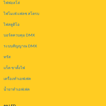
ไฟฟอลโล่
ไฟโมเฟ่ แฟลช สโตรบ
ไฟสตูดิโอ
บอร์ดควบคุม DMX
ระบบสัญญาณ DMX
ทรัส
แร็ค ขาตั้งไฟ
เครื่องทำเอฟเฟค
น้ำยาทำเอฟเฟค
จอ LED