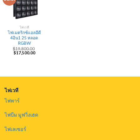
ไฟเวที
ไฟเมตริกซ์แอลอีดี
4อิน1 25 หลอด
RGBW
$
19,800.00
Original
Current
$
17,500.00
price
price
was:
is:
$19,800.00.
$17,500.00.
ไฟเวที
ไฟพาร์
ไฟบีม มูฟวิ่งเฮด
ไฟเลเซอร์