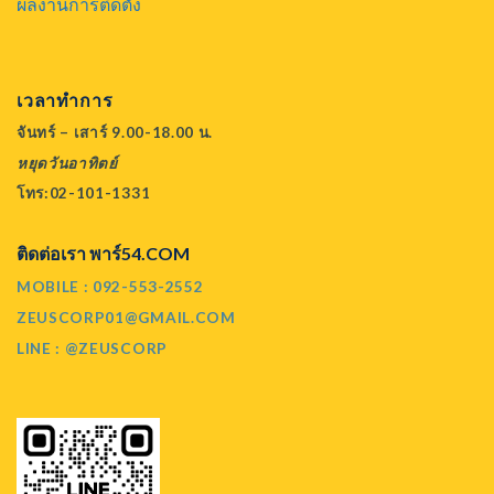
ผลงานการติดตั้ง
เวลาทำการ
จันทร์ – เสาร์ 9.00-18.00 น.
หยุดวันอาทิตย์
โทร:02-101-1331
ติดต่อเรา พาร์54.COM
MOBILE : 092-553-2552
ZEUSCORP01@GMAIL.COM
LINE : @ZEUSCORP