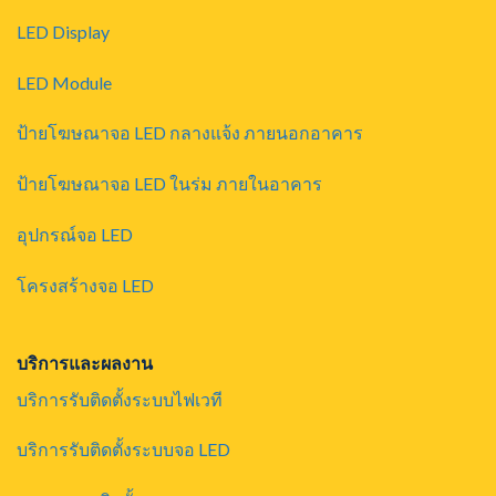
LED Display
LED Module
ป้ายโฆษณาจอ LED กลางแจ้ง ภายนอกอาคาร
ป้ายโฆษณาจอ LED ในร่ม ภายในอาคาร
อุปกรณ์จอ LED
โครงสร้างจอ LED
บริการและผลงาน
บริการรับติดตั้งระบบไฟเวที
บริการรับติดตั้งระบบจอ LED