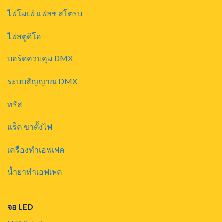
ไฟโมเฟ่ แฟลช สโตรบ
ไฟสตูดิโอ
บอร์ดควบคุม DMX
ระบบสัญญาณ DMX
ทรัส
แร็ค ขาตั้งไฟ
เครื่องทำเอฟเฟค
น้ำยาทำเอฟเฟค
จอ LED