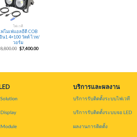
ไฟเวที
ไฟโมเฟ่แอลอีดี COB
อิน1 4×100 วัตต์ ไวท/
วอร์ม
Original
Current
$
8,800.00
$
7,400.00
price
price
was:
is:
$8,800.00.
$7,400.00.
 LED
บริการและผลงาน
Solution
บริการรับติดตั้งระบบไฟเวที
Display
บริการรับติดตั้งระบบจอ LED
 Module
ผลงานการติดตั้ง