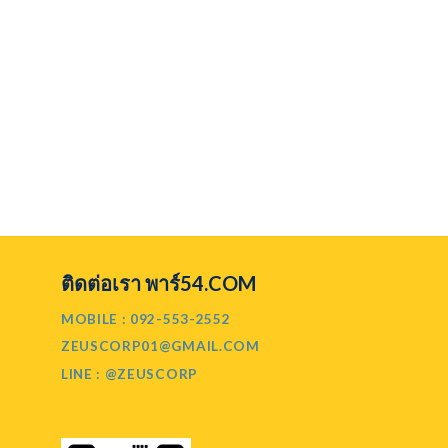
ติดต่อเรา พาร์54.COM
MOBILE : 092-553-2552
ZEUSCORP01@GMAIL.COM
LINE : @ZEUSCORP