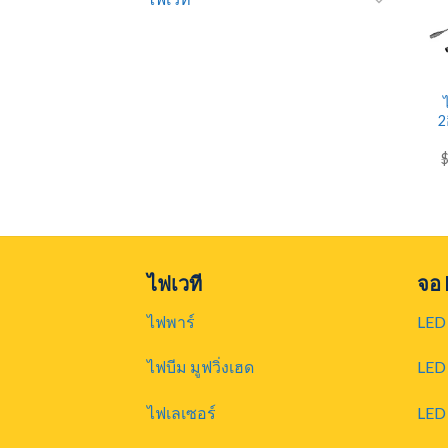
2
ไฟเวที
จอ
ไฟพาร์
LED 
ไฟบีม มูฟวิ่งเฮด
LED 
ไฟเลเซอร์
LED