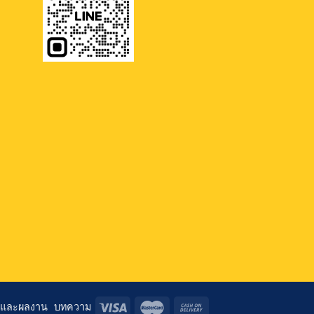
รและผลงาน
บทความ