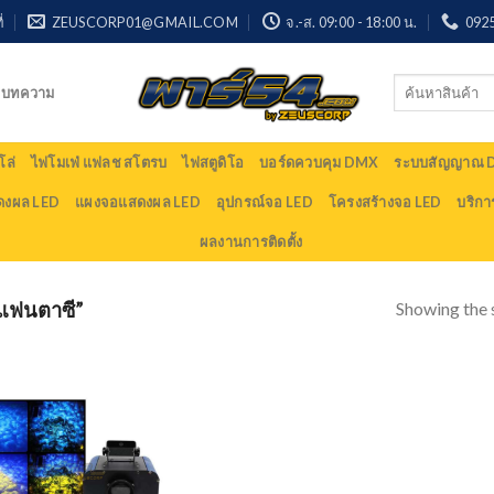
่
ZEUSCORP01@GMAIL.COM
จ.-ส. 09:00 - 18:00 น.
092
Search
บทความ
for:
ล่
ไฟโมเฟ่ แฟลช สโตรบ
ไฟสตูดิโอ
บอร์ดควบคุม DMX
ระบบสัญญาณ
ดงผล LED
แผงจอแสดงผล LED
อุปกรณ์จอ LED
โครงสร้างจอ LED
บริกา
ผลงานการติดตั้ง
Showing the s
ฟนตาซี”