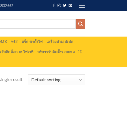
5532552
 DMX
ทรัส
แร็ค ขาตั้งไฟ
เครื่องทำเอฟเฟค
รรับติดตั้งระบบไฟเวที
บริการรับติดตั้งระบบจอ LED
ingle result