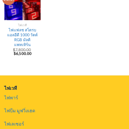
ไฟเวที
ไฟแฟลช สโตรบ
แอลอีดี 1000 วัตต์
RGB มัลติ
แพทเทิร์น
$
7,800.00
Original
Current
$
6,500.00
price
price
was:
is:
$7,800.00.
$6,500.00.
ไฟเวที
ไฟพาร์
ไฟบีม มูฟวิ่งเฮด
ไฟเลเซอร์