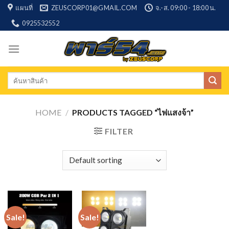
Skip
แผนที่
ZEUSCORP01@GMAIL.COM
จ.-ส. 09:00 - 18:00 น.
to
0925532552
content
Search
for:
HOME
/
PRODUCTS TAGGED “ไฟแสงจ้า”
FILTER
Sale!
Sale!