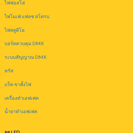
ไฟฟอลโล่
ไฟโมเฟ่ แฟลช สโตรบ
ไฟสตูดิโอ
บอร์ดควบคุม DMX
ระบบสัญญาณ DMX
ทรัส
แร็ค ขาตั้งไฟ
เครื่องทำเอฟเฟค
น้ำยาทำเอฟเฟค
จอ LED