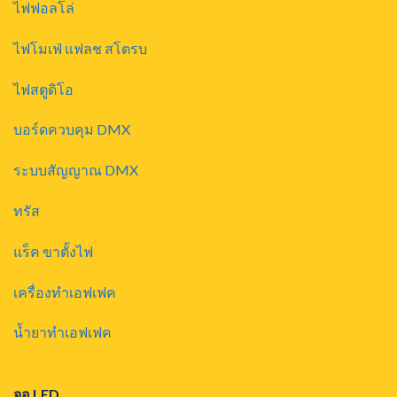
ไฟฟอลโล่
ไฟโมเฟ่ แฟลช สโตรบ
ไฟสตูดิโอ
บอร์ดควบคุม DMX
ระบบสัญญาณ DMX
ทรัส
แร็ค ขาตั้งไฟ
เครื่องทำเอฟเฟค
น้ำยาทำเอฟเฟค
จอ LED