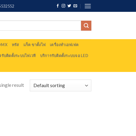
5532552
 DMX
ทรัส
แร็ค ขาตั้งไฟ
เครื่องทำเอฟเฟค
รรับติดตั้งระบบไฟเวที
บริการรับติดตั้งระบบจอ LED
ingle result