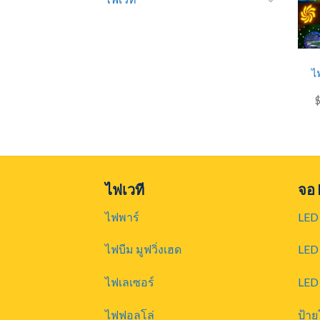
ไฟ
ไฟเวที
จอ
ไฟพาร์
LED 
ไฟบีม มูฟวิ่งเฮด
LED 
ไฟเลเซอร์
LED
ไฟฟอลโล่
ป้า