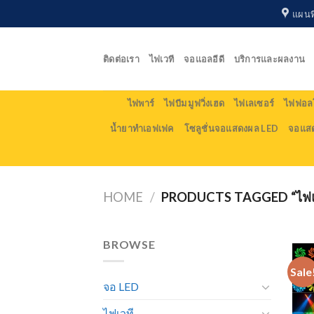
Skip
แผนที
to
content
ติดต่อเรา
ไฟเวที
จอแอลอีดี
บริการและผลงาน
ไฟพาร์
ไฟบีม มูฟวิ่งเฮด
ไฟเลเซอร์
ไฟฟอลโ
น้ำยาทำเอฟเฟค
โซลูชั่นจอแสดงผล LED
จอแส
HOME
/
PRODUCTS TAGGED “ไฟแ
BROWSE
Sale
จอ LED
ไฟเวที