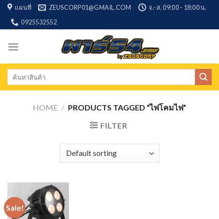
Skip
แผนที่
ZEUSCORP01@GMAIL.COM
จ.-ส. 09:00 - 18:00 น.
to
0925532552
content
Search
for:
HOME
/
PRODUCTS TAGGED “ไฟโคมไฟ”
FILTER
Sale!