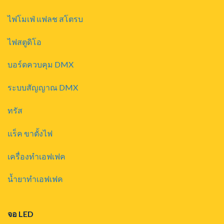
ไฟโมเฟ่ แฟลช สโตรบ
ไฟสตูดิโอ
บอร์ดควบคุม DMX
ระบบสัญญาณ DMX
ทรัส
แร็ค ขาตั้งไฟ
เครื่องทำเอฟเฟค
น้ำยาทำเอฟเฟค
จอ LED