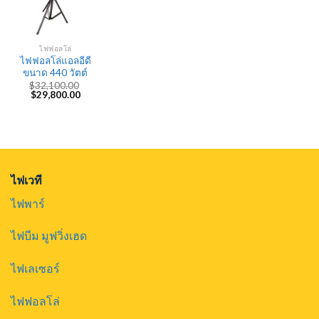
ไฟฟอลโล่
ไฟฟอลโล่แอลอีดี
ขนาด 440 วัตต์
$
32,100.00
Original
Current
$
29,800.00
price
price
was:
is:
$32,100.00.
$29,800.00.
ไฟเวที
ไฟพาร์
ไฟบีม มูฟวิ่งเฮด
ไฟเลเซอร์
ไฟฟอลโล่