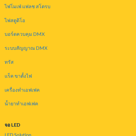
ไฟโมเฟ่ แฟลช สโตรบ
ไฟสตูดิโอ
บอร์ดควบคุม DMX
ระบบสัญญาณ DMX
ทรัส
แร็ค ขาตั้งไฟ
เครื่องทำเอฟเฟค
น้ำยาทำเอฟเฟค
จอ LED
LED Solution