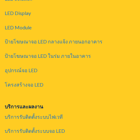
LED Display
LED Module
ป้ายโฆษณาจอ LED กลางแจ้ง ภายนอกอาคาร
ป้ายโฆษณาจอ LED ในร่ม ภายในอาคาร
อุปกรณ์จอ LED
โครงสร้างจอ LED
บริการและผลงาน
บริการรับติดตั้งระบบไฟเวที
บริการรับติดตั้งระบบจอ LED