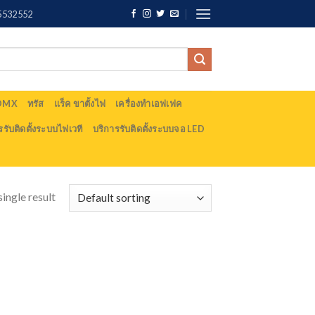
5532552
 DMX
ทรัส
แร็ค ขาตั้งไฟ
เครื่องทำเอฟเฟค
รรับติดตั้งระบบไฟเวที
บริการรับติดตั้งระบบจอ LED
ingle result