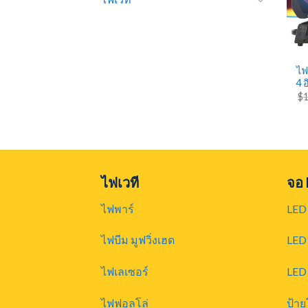
ไฟ
4 อ
$
ไฟเวที
จอ
ไฟพาร์
LED 
ไฟบีม มูฟวิ่งเฮด
LED 
ไฟเลเซอร์
LED
ไฟฟอลโล่
ป้า