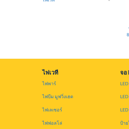
8
ไฟเวที
จอ
ไฟพาร์
LED 
ไฟบีม มูฟวิ่งเฮด
LED 
ไฟเลเซอร์
LED
ไฟฟอลโล่
ป้า