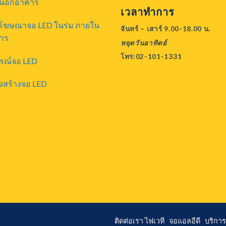
นอกอาคาร
เวลาทำการ
ยโฆษณาจอ LED ในร่ม ภายใน
จันทร์ – เสาร์ 9.00-18.00 น.
าร
หยุดวันอาทิตย์
โทร:02-101-1331
กรณ์จอ LED
งสร้างจอ LED
ติดต่อเรา
ไฟเวที
จอแอลอีดี
บริกา