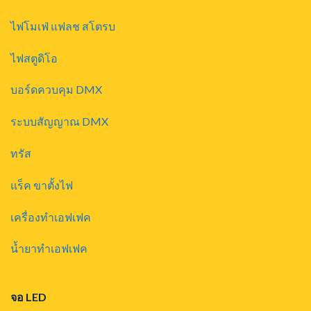
ไฟโมเฟ่ แฟลช สโตรบ
ไฟสตูดิโอ
บอร์ดควบคุม DMX
ระบบสัญญาณ DMX
ทรัส
แร็ค ขาตั้งไฟ
เครื่องทำเอฟเฟค
น้ำยาทำเอฟเฟค
จอ LED