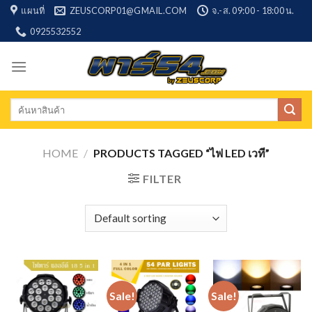
Skip
แผนที่
ZEUSCORP01@GMAIL.COM
จ.-ส. 09:00 - 18:00 น.
to
0925532552
content
Search
for:
HOME
/
PRODUCTS TAGGED “ไฟ LED เวที”
FILTER
Sale!
Sale!