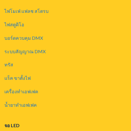
ไฟโมเฟ่ แฟลช สโตรบ
ไฟสตูดิโอ
บอร์ดควบคุม DMX
ระบบสัญญาณ DMX
ทรัส
แร็ค ขาตั้งไฟ
เครื่องทำเอฟเฟค
น้ำยาทำเอฟเฟค
จอ LED