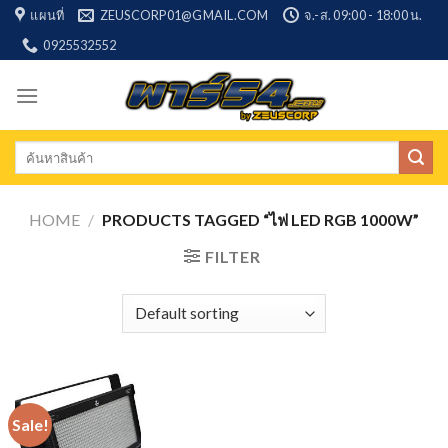
Skip
แผนที่
ZEUSCORP01@GMAIL.COM
จ.-ส. 09:00 - 18:00 น.
to
0925532552
content
Search
for:
HOME
/
PRODUCTS TAGGED “ไฟ LED RGB 1000W”
FILTER
Sale!