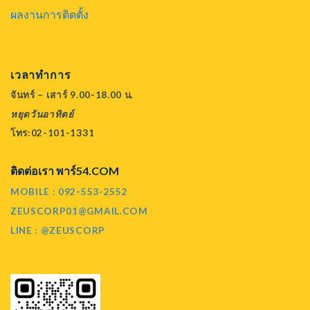
ผลงานการติดตั้ง
เวลาทำการ
จันทร์ – เสาร์ 9.00-18.00 น.
หยุดวันอาทิตย์
โทร:02-101-1331
ติดต่อเรา พาร์54.COM
MOBILE : 092-553-2552
ZEUSCORP01@GMAIL.COM
LINE : @ZEUSCORP