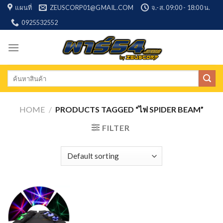
Skip
แผนที่
ZEUSCORP01@GMAIL.COM
จ.-ส. 09:00 - 18:00 น.
to
0925532552
content
Search
for:
HOME
/
PRODUCTS TAGGED “ไฟ SPIDER BEAM”
FILTER