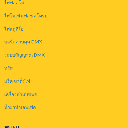
ไฟฟอลโล่
ไฟโมเฟ่ แฟลช สโตรบ
ไฟสตูดิโอ
บอร์ดควบคุม DMX
ระบบสัญญาณ DMX
ทรัส
แร็ค ขาตั้งไฟ
เครื่องทำเอฟเฟค
น้ำยาทำเอฟเฟค
จอ LED