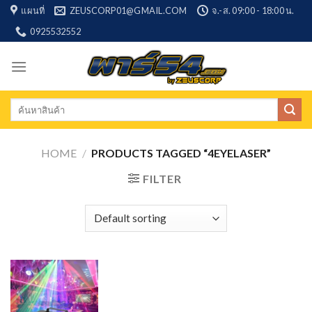
Skip
แผนที่
ZEUSCORP01@GMAIL.COM
จ.-ส. 09:00 - 18:00 น.
to
0925532552
content
Search
for:
HOME
/
PRODUCTS TAGGED “4EYELASER”
FILTER