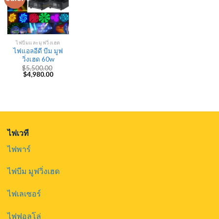
ไฟบีมและมูฟวิ่งเฮด
ไฟแอลอีดี บีม มูฟ
วิ่งเฮด 60w
$
5,500.00
Original
Current
$
4,980.00
price
price
was:
is:
$5,500.00.
$4,980.00.
ไฟเวที
ไฟพาร์
ไฟบีม มูฟวิ่งเฮด
ไฟเลเซอร์
ไฟฟอลโล่