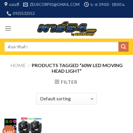
Skip
แผนที่
ZEUSCORP01@GMAIL.COM
จ.-ส. 09:00 - 18:00 น.
to
0925532552
content
Search
for:
HOME
/
PRODUCTS TAGGED “60W LED MOVING
HEAD LIGHT”
FILTER
Sale!