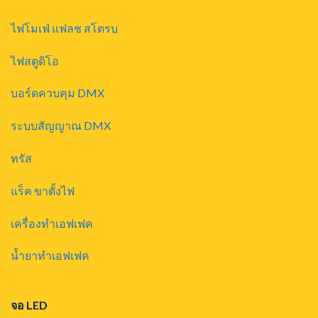
ไฟโมเฟ่ แฟลช สโตรบ
ไฟสตูดิโอ
บอร์ดควบคุม DMX
ระบบสัญญาณ DMX
ทรัส
แร็ค ขาตั้งไฟ
เครื่องทำเอฟเฟค
น้ำยาทำเอฟเฟค
จอ LED