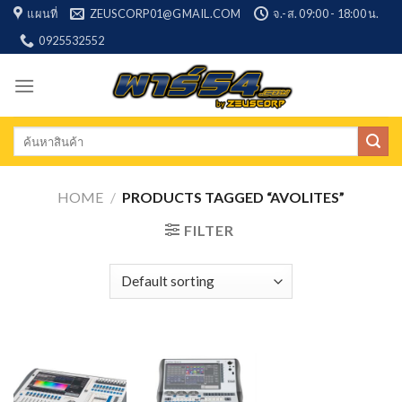
Skip
แผนที่
ZEUSCORP01@GMAIL.COM
จ.-ส. 09:00 - 18:00 น.
to
0925532552
content
Search
for:
HOME
/
PRODUCTS TAGGED “AVOLITES”
FILTER