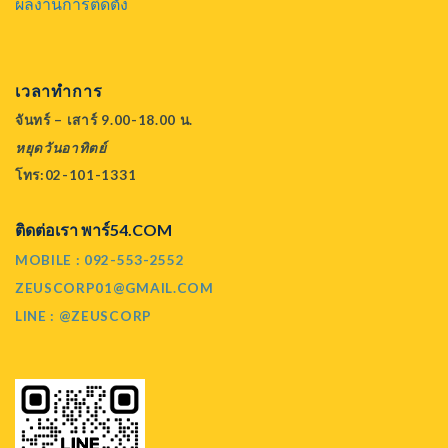
ผลงานการติดตั้ง
เวลาทำการ
จันทร์ – เสาร์ 9.00-18.00 น.
หยุดวันอาทิตย์
โทร:02-101-1331
ติดต่อเรา พาร์54.COM
MOBILE : 092-553-2552
ZEUSCORP01@GMAIL.COM
LINE : @ZEUSCORP