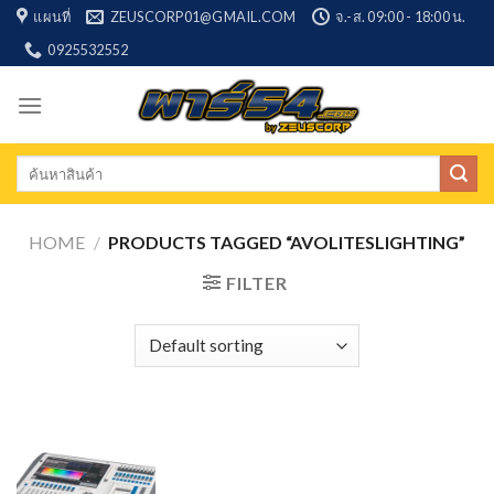
Skip
แผนที่
ZEUSCORP01@GMAIL.COM
จ.-ส. 09:00 - 18:00 น.
to
0925532552
content
Search
for:
HOME
/
PRODUCTS TAGGED “AVOLITESLIGHTING”
FILTER