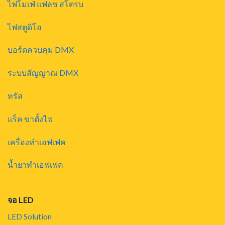
ไฟโมเฟ่ แฟลช สโตรบ
ไฟสตูดิโอ
บอร์ดควบคุม DMX
ระบบสัญญาณ DMX
ทรัส
แร็ค ขาตั้งไฟ
เครื่องทำเอฟเฟค
น้ำยาทำเอฟเฟค
จอ LED
LED Solution