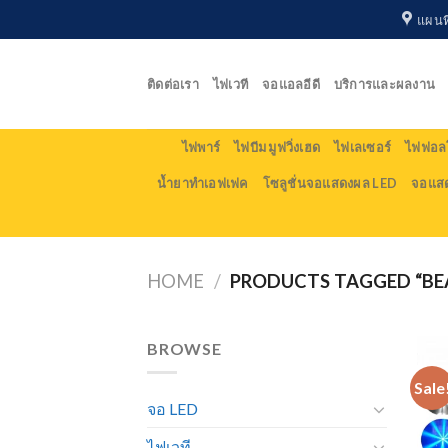
Skip
แผนที
to
content
ติดต่อเรา
ไฟเวที
จอแอลอีดี
บริการและผลงาน
ไฟพาร์
ไฟบีม มูฟวิ่งเฮด
ไฟเลเซอร์
ไฟฟอลโ
น้ำยาทำเอฟเฟค
โซลูชั่นจอแสดงผล LED
จอแส
HOME
/
PRODUCTS TAGGED “BE
BROWSE
Sale
จอ LED
ไฟเวที