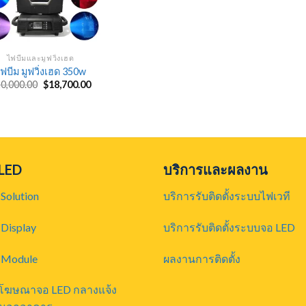
ไฟบีมและมูฟวิ่งเฮด
ฟบีม มูฟวิ่งเฮด 350w
Original
Current
20,000.00
$
18,700.00
price
price
was:
is:
$20,000.00.
$18,700.00.
 LED
บริการและผลงาน
Solution
บริการรับติดตั้งระบบไฟเวที
Display
บริการรับติดตั้งระบบจอ LED
 Module
ผลงานการติดตั้ง
ยโฆษณาจอ LED กลางแจ้ง