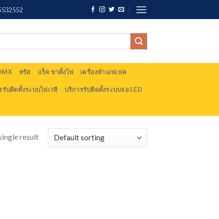
5532552
 DMX
ทรัส
แร็ค ขาตั้งไฟ
เครื่องทำเอฟเฟค
รรับติดตั้งระบบไฟเวที
บริการรับติดตั้งระบบจอ LED
ingle result