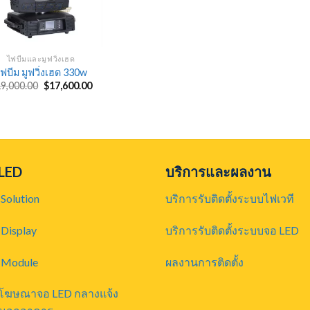
ไฟบีมและมูฟวิ่งเฮด
ฟบีม มูฟวิ่งเฮด 330w
Original
Current
19,000.00
$
17,600.00
price
price
was:
is:
$19,000.00.
$17,600.00.
 LED
บริการและผลงาน
Solution
บริการรับติดตั้งระบบไฟเวที
Display
บริการรับติดตั้งระบบจอ LED
 Module
ผลงานการติดตั้ง
ยโฆษณาจอ LED กลางแจ้ง