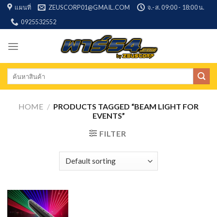
Skip
แผนที่
ZEUSCORP01@GMAIL.COM
จ.-ส. 09:00 - 18:00 น.
to
0925532552
content
Search
for:
HOME
/
PRODUCTS TAGGED “BEAM LIGHT FOR
EVENTS”
FILTER