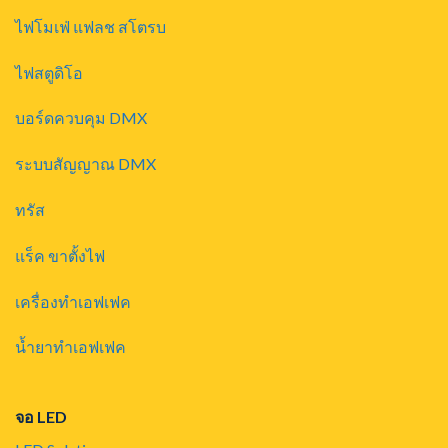
ไฟโมเฟ่ แฟลช สโตรบ
ไฟสตูดิโอ
บอร์ดควบคุม DMX
ระบบสัญญาณ DMX
ทรัส
แร็ค ขาตั้งไฟ
เครื่องทำเอฟเฟค
น้ำยาทำเอฟเฟค
จอ LED