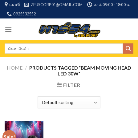
Skip
แผนที่
ZEUSCORP01@GMAIL.COM
จ.-ส. 09:00 - 18:00 น.
to
0925532552
content
Search
for:
HOME
/
PRODUCTS TAGGED “BEAM MOVING HEAD
LED 30W”
FILTER
Sale!