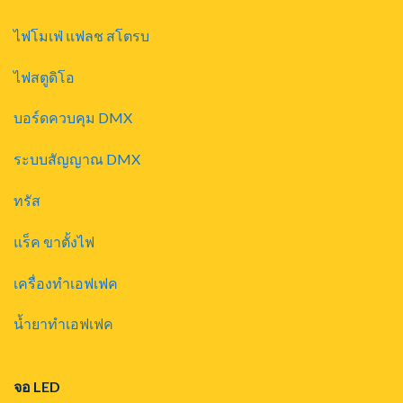
ไฟโมเฟ่ แฟลช สโตรบ
ไฟสตูดิโอ
บอร์ดควบคุม DMX
ระบบสัญญาณ DMX
ทรัส
แร็ค ขาตั้งไฟ
เครื่องทำเอฟเฟค
น้ำยาทำเอฟเฟค
จอ LED