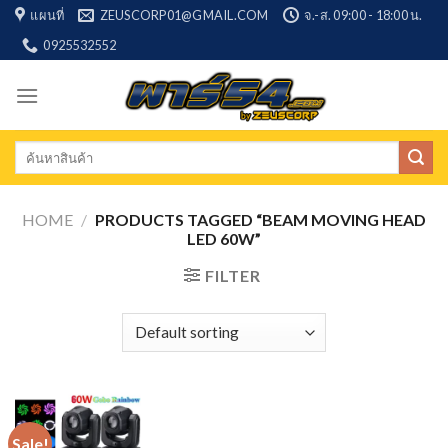
Skip
แผนที่
ZEUSCORP01@GMAIL.COM
จ.-ส. 09:00 - 18:00 น.
to
0925532552
content
Search
for:
HOME
/
PRODUCTS TAGGED “BEAM MOVING HEAD
LED 60W”
FILTER
Sale!