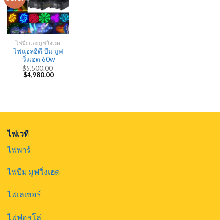
ไฟบีมและมูฟวิ่งเฮด
ไฟแอลอีดี บีม มูฟ
วิ่งเฮด 60w
$
5,500.00
Original
Current
$
4,980.00
price
price
was:
is:
$5,500.00.
$4,980.00.
ไฟเวที
ไฟพาร์
ไฟบีม มูฟวิ่งเฮด
ไฟเลเซอร์
ไฟฟอลโล่