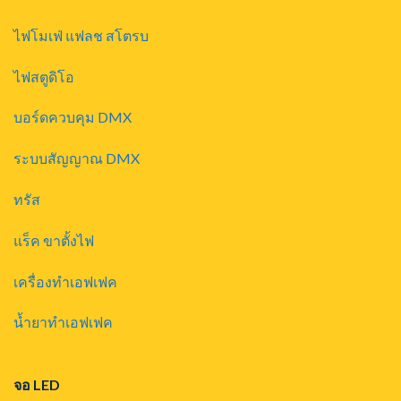
ไฟโมเฟ่ แฟลช สโตรบ
ไฟสตูดิโอ
บอร์ดควบคุม DMX
ระบบสัญญาณ DMX
ทรัส
แร็ค ขาตั้งไฟ
เครื่องทำเอฟเฟค
น้ำยาทำเอฟเฟค
จอ LED