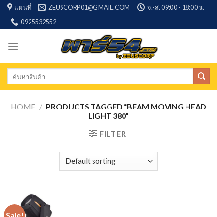
Skip
แผนที่
ZEUSCORP01@GMAIL.COM
จ.-ส. 09:00 - 18:00 น.
to
0925532552
content
Search
for:
HOME
/
PRODUCTS TAGGED “BEAM MOVING HEAD
LIGHT 380”
FILTER
Sale!