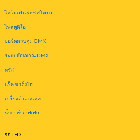
ไฟโมเฟ่ แฟลช สโตรบ
ไฟสตูดิโอ
บอร์ดควบคุม DMX
ระบบสัญญาณ DMX
ทรัส
แร็ค ขาตั้งไฟ
เครื่องทำเอฟเฟค
น้ำยาทำเอฟเฟค
จอ LED